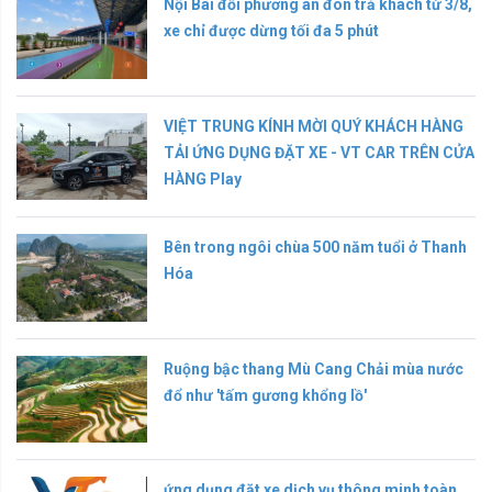
Nội Bài đổi phương án đón trả khách từ 3/8,
xe chỉ được dừng tối đa 5 phút
VIỆT TRUNG KÍNH MỜI QUÝ KHÁCH HÀNG
TẢI ỨNG DỤNG ĐẶT XE - VT CAR TRÊN CỬA
HÀNG Play
Bên trong ngôi chùa 500 năm tuổi ở Thanh
Hóa
Ruộng bậc thang Mù Cang Chải mùa nước
đổ như 'tấm gương khổng lồ'
ứng dụng đặt xe dịch vụ thông minh toàn